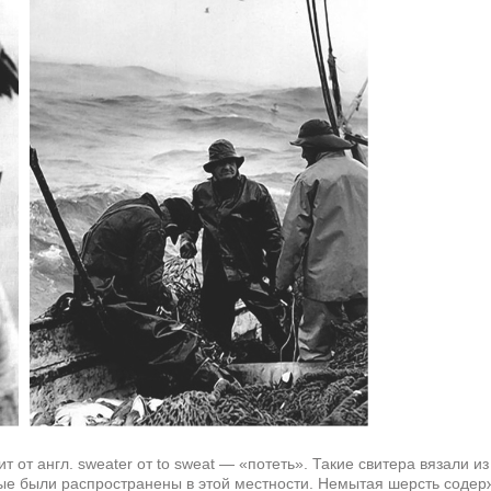
 от англ. sweater от to sweat — «потеть». Такие свитера вязали 
рые были распространены в этой местности. Немытая шерсть содер