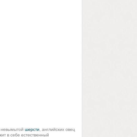
из невымытой
шерсти
, английских овец
жит в себе естественный