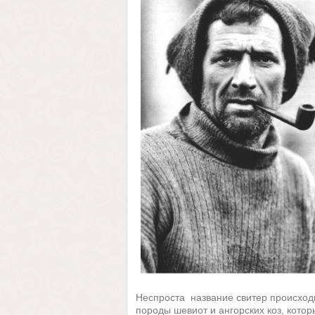
Неспроста название свитер происходит
породы шевиот и ангорских коз, кото