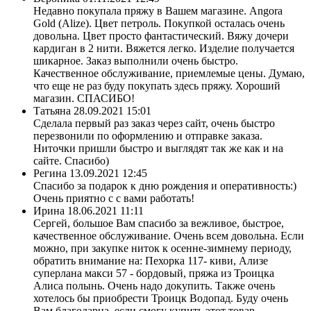
Недавно покупала пряжу в Вашем магазине. Angora
Gold (Alize). Цвет петроль. Покупкой осталась очень
довольна. Цвет просто фантастический. Вяжу дочери
кардиган в 2 нити. Вяжется легко. Изделие получается
шикарное. Заказ выполнили очень быстро.
Качественное обслуживание, приемлемые цены. Думаю,
что еще не раз буду покупать здесь пряжу. Хороший
магазин. СПАСИБО!
Татьяна
28.09.2021 15:01
Сделала первый раз заказ через сайт, очень быстро
перезвонили по оформлению и отправке заказа.
Ниточки пришли быстро и выглядят так же как и на
сайте. Спасибо)
Регина
13.09.2021 12:45
Спасибо за подарок к дню рождения и оперативность:)
Очень приятно с с вами работать!
Ирина
18.06.2021 11:11
Сергей, большое Вам спасибо за вежливое, быстрое,
качественное обслуживание. Очень всем довольна. Если
можно, при закупке ниток к осенне-зимнему периоду,
обратить внимание на: Пехорка 117- киви, Ализе
суперлана макси 57 - бордовый, пряжа из Троицка
Алиса полынь. Очень надо докупить. Также очень
хотелось бы приобрести Троицк Водопад. Буду очень
Вам благодарна, если смогу купить этот товар.