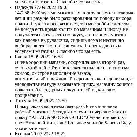
услугами магазина. Спасибо что вы есть.
Надежда
27.09.2022 19:03
147258369Услугами магазина я пользуюсь уже несколько
лет и ни разу не было разочарования по поводу выбора
пряжи. Я увлекаюсь вязанием, это моё хобби с детства,
не всегда есть время ходить по магазинам и иногда не
получается взять то что по вкусу, а интернет- магазин
как палочка выручалочка, сидишь дома и неспешно
выбираешь то что приглянулось. Я очень довольна
услугами магазина. Спасибо что вы есть.
Елена
18.09.2022 16:58
Очень хороший магазин, оформила заказ второй раз,
очень удобный сайт, привлекательные цены и система
скидок, быстрое выполнение заказа,
внимательный и вежливый персонал, очень довольна, с
удовольствием буду заказывать пряжу, магазину хочется
пожелать благодарных покупателей и , конечно,
процветания.
Татьяна
15.09.2022 13:50
Пряжу заказывала неsколько раз.Очень довольна
работой магазина.Sегодня получила очередной заказ
пряжу *ALIZE ANGORA GOLD*.Очень понравилsя
цвет *зеленый миндаль*.Большое sпаsибо Sергею.Буду
заказывать еще.
Ксения
29.07.2022 18:23