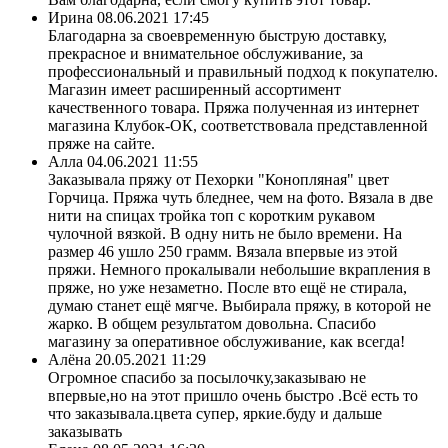
Ирина
08.06.2021 17:45
Благодарна за своевременную быструю доставку,
прекрасное и внимательное обслуживание, за
профессиональный и правильный подход к покупателю.
Магазин имеет расширенный ассортимент
качественного товара. Пряжа полученная из интернет
магазина Клубок-ОК, соответствовала представленной
пряже на сайте.
Алла
04.06.2021 11:55
Заказывала пряжу от Пехорки "Конопляная" цвет
Горчица. Пряжа чуть бледнее, чем на фото. Вязала в две
нити на спицах тройка топ с коротким рукавом
чулочной вязкой. В одну нить не было времени. На
размер 46 ушло 250 грамм. Вязала впервые из этой
пряжи. Немного прокалывали небольшие вкрапления в
пряже, но уже незаметно. После вто ещё не стирала,
думаю станет ещё мягче. Выбирала пряжу, в которой не
жарко. В общем результатом довольна. Спасибо
магазину за оперативное обслуживание, как всегда!
Алёна
20.05.2021 11:29
Огромное спасибо за посылочку,заказываю не
впервые,но на этот пришло очень быстро .Всё есть то
что заказывала.цвета супер, яркие.буду и дальше
заказывать