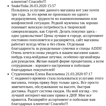
клиентов! Спасибо!!!
SnakeYulia
26.03.2020 15:57
Пользуюсь услугами данного магазина вот уже почти
три года. За это время не произошло ни одного
недоразумения, трудности во взаимопонимании или
конфликтной ситуации. Редкий мужчина так хорошо
понимает женскую потребность в творческой
самореализации, как Сергей. Делать покупки здесь -
одно удовольствие! Цены лучшие в городе, ассортимент
постоянно пополняется и расширяется, сайт магазина
работает всегда чётко и без сбоев. Отдельная
благодарность за рукодельные сумочки и спицы ADDI!
Очень хочется снова увидеть в вашем магазине какие-
нибудь хэнд-мэйдовые штучки, особенно органайзеры
для рукоделия. Желаю вашей фирме процветания, а всем
сотрудникам - хорошего настроения и побольше
благодарных покупателей!
Студенникова Елена Васильевна
21.03.2020 07:17
С недавнего времени стала пользоваться услугами этого
магазина, теперь пряжу беру только здесь. Все просто
замечательно, обслуживание на высоте, быстрая
доставка. Радует система скидок. На мой взгляд - это
лучший интернет-магазин пряжи в ДНР. Мне все
нравится. Расширяйте ассортимент и побольше вам
благодарных клиентов! Спасибо!!!