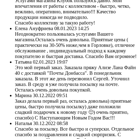
Услугами магазина Клубок пользуюсь давно. Мои
впечатления от работы с коллективом - быстро, четко,
вежливо, оперативно, внимательно!!! Качество
продукции никогда не подводило.
Спасибо коллективу за такую работу!
Елена Ануфриева
08.01.2023 14:25
Неоднократно пользовалась услугами Вашего
магазина.Осталась очень довольна. Приятные цены (
практически на 30-50% ниже,чем в Горловке), отличное
обслуживание , индивидуальный подход к каждому
покупателю и быстрая доставка. Спасибо Вам огромное!
Татьяна
02.01.2023 19:07
Это мой первый заказ. Заказала пряжу Ализе Лана Файн
40 с доставкой "Почты Донбасса". В понедельник
заказала. В этот же день перезвонил Сергей. Уточнил
заказ. В среду я уже получила посылку на почте.
Осталась очень довольна покупкой.
Марина
30.12.2022 09:51
Заказ делала первый раз, осталась довольна) приятные
цены, быстро получила посылку) даже положили
сладкий подарочек к новому году 🙂) очень приятно,
спасибо) С Наступающим Новым Годом Вас!!!
Наталья
30.12.2022 08:58
Спасибо за посылку. Все быстро и суперски. Отдельное
спасибо за поздравления и сладкий сюрпризик. С