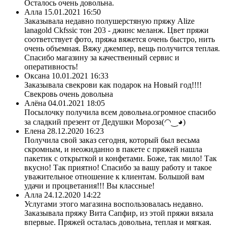
Осталось очень довольна.
Алла
15.01.2021 16:50
Заказывала недавно полушерстяную пряжу Alize
lanagold Ckfssic тон 203 - джинс меланж. Цвет пряжи
соответствует фото, пряжа вяжется очень быстро, нить
очень объемная. Вяжу джемпер, вещь получится теплая.
Спасибо магазину за качественный сервис и
оперативность!
Оксана
10.01.2021 16:33
Заказывала свекрови как подарок на Новый год!!!!
Свекровь очень довольна
Алёна
04.01.2021 18:05
Посылочку получила всем довольна.огромное спасибо
за сладкий презент от Дедушки Мороза(◠‿◕)
Елена
28.12.2020 16:23
Получила свой заказ сегодня, который был весьма
скромным, и неожиданно в пакете с пряжей нашла
пакетик с открыткой и конфетами. Боже, так мило! Так
вкусно! Так приятно! Спасибо за вашу работу и такое
уважительное отношение к клиентам. Большой вам
удачи и процветания!!! Вы классные!
Алла
24.12.2020 14:22
Услугами этого магазина воспользовалась недавно.
Заказывала пряжу Вита Сапфир, из этой пряжи вязала
впервые. Пряжей осталась довольна, теплая и мягкая.