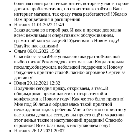
большая палитра оттенков нитей, которые у нас в городе
достать проблематично, но стоит только зайти в Ваш
интернет магазин, так сразу глаза разбегаются!!! Желаю
Вам процветания и расширения!
Наталья
11.01.2022 11:49
Заказ делала во второй раз. И как и прежде довольна
всем: вежливым и оперативным обслуживанием,
грамотной консультацией! Удачи вам в Новом году!
Радуйте нас акциями!
Ольга
06.01.2022 15:38
Спасибо за заказ!Всё упаковано аккуратно!Большой
выбор ниток!Рекомендую этот магазин.Когда открыла
посылку,обнаружила небольшой подарочек к Новому
Году,очень приятно стало!Спасибо огромное Сергей за
доставку!
Юлия
29.12.2021 12:32
Получили сегодня пряжу, открываем, а там...В
общим,кроме пряжи пакетик с открыточкой и
конфетками к Новому году! Как же это было приятно!
Мне под 60 лет,а я обрадовалась такой приятной
неожиданности,как ребенок.Мне и без этого приятно у
вас заказы делать,а сегодня вы просто ещё и украсили
этот день,а также и наступающий праздник! Спасибо
огромное! Всех благ вам, в наступающем году!
Наталья
26.12.2021 20:07