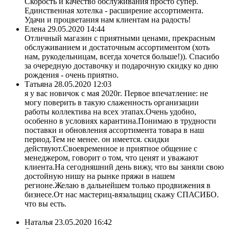
Скорость и качество обслуживания просто супер.
Единственная хотелка - расширение ассортимента.
Удачи и процветания нам клиентам на радость!
Елена
29.05.2020 14:44
Отличный магазин с приятными ценами, прекрасным
обслуживанием и достаточным ассортиментом (хоть
нам, рукодельницам, всегда хочется больше!)). Спасибо
за очередную доставочку и подарочную скидку ко дню
рождения - очень приятно.
Татьяна
28.05.2020 12:03
я у вас новичок с мая 2020г. Первое впечатление: не
могу поверить в такую слаженность организации
работы коллектива на всех этапах.Очень удобно,
особенно в условиях карантина.Понимаю в трудности
поставки и обновления ассортимента товара в наш
период.Тем не менее. он имеется. скидки
действуют.Своевременное и приятное общение с
менеджером, говорит о том, что ценят и уважают
клиента.На сегодняшний день вижу, что вы заняли свою
достойную нишу на рынке пряжи в нашем
регионе.Желаю в дальнейшем только продвижения в
бизнесе.От нас мастериц-вязальщиц скажу СПАСИБО.
что вы есть.
Наталья
23.05.2020 16:42