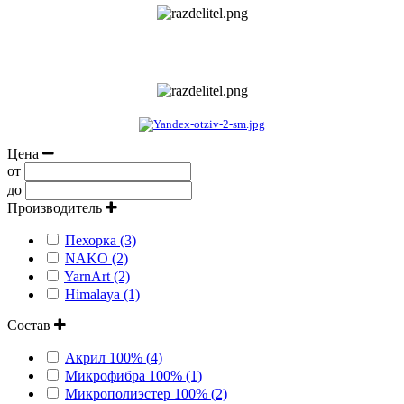
Цена
от
до
Производитель
Пехорка (3)
NAKO (2)
YarnArt (2)
Himalaya (1)
Состав
Акрил 100% (4)
Микрофибра 100% (1)
Микрополиэстер 100% (2)