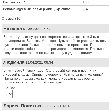
Вес мотка г.:
100
Рекомендуемый размер спиц /крючка:
2-4
Отзывы (10)
Наталья
01.09.2021 14:47
Брала эту ниточку цвет св. моренго, вязала крючком 3 платье
по модели от Ванессы Монторо. Чуть в работе расслаивалась,
нужно приспособиться , в остальном все прекрасно. После
стирки ведёт себя хорошо, в размерах не меняется. Платье к
телу приятное, в нем не жарко, ношу с удовольствием.
Людмила
12.04.2021 08:34
Вяжу из этой пряжи (цвет Салатовый) свитер в две нитки
лицевой гладью. Спицы номером 5. Результат великолепный!!!
Нитка по спицами скользит легко, лицевая гладь ровная,
практически машинная. Рекомендую!
Оценка:
Лариса Пожитько
30.03.2021 14:16