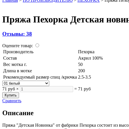
Главная
>
ПО ПРОИЗВОДИТЕЛЮ
>
ПЕХОРКА
>
Пряжа Пехо
Пряжа Пехорка Детская нови
Отзывы: 38
Оцените товар:
Производитель
Пехорка
Состав
Акрил 100%
Вес мотка г.
50
Длина в мотке
200
Рекомендуемый размер спиц /крючка
2.5-3.5
71 руб
×
=
71 руб
Сравнить
Описание
Пряжа "Детская Новинка" от фабрики Пехорка состоит из высок