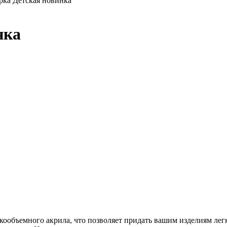
рка Детская новинка
нка
ообъемного акрила, что позволяет придать вашим изделиям легк