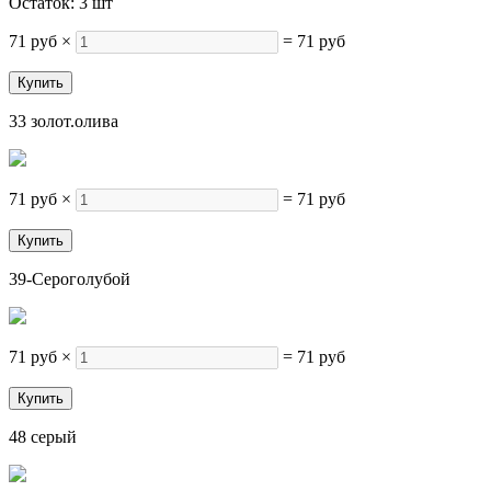
Остаток: 3 шт
71 руб
×
=
71 руб
33 золот.олива
71 руб
×
=
71 руб
39-Сероголубой
71 руб
×
=
71 руб
48 серый