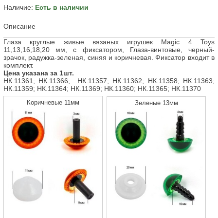
Наличие:
Есть в наличии
Описание
Глаза круглые живые вязаных игрушек Magic 4 Toys
11,13,16,18,20 мм, с фиксатором, Глаза-винтовые, черный-
зрачок, радужка-зеленая, синяя и коричневая. Фиксатор входит в
комплект.
Цена указана за 1шт.
НК.11361; НК.11366; НК.11357; НК.11362; НК.11358; НК.11363;
НК.11359; НК.11364; НК.11369; НК.11360; НК.11365; НК.11370
Коричневые 11мм
Зеленые 13мм