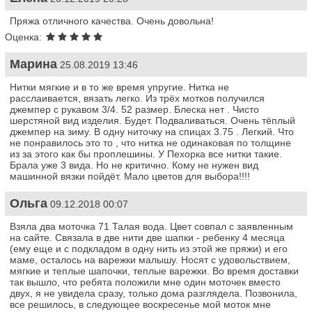
Пряжа отличного качества. Очень довольна!
Оценка:
Марина
25.08.2019 13:46
Нитки мягкие и в то же время упругие. Нитка не
расслаивается, вязать легко. Из трёх мотков получился
джемпер с рукавом 3/4. 52 размер. Блеска нет . Чисто
шерстяной вид изделия. Будет. Подваливаться. Очень тёплый
джемпер на зиму. В одну ниточку на спицах 3.75 . Легкий. Что
не понравилось это то , что нитка не одинаковая по толщине
из за этого как бы проплешины. У Пехорка все нитки такие.
Брала уже 3 вида. Но не критично. Кому не нужен вид
машинной вязки пойдёт. Мало цветов для выбора!!!!
Ольга
09.12.2018 00:07
Взяла два моточка 71 Талая вода. Цвет совпал с заявленным
на сайте. Связала в две нити две шапки - ребенку 4 месяца
(ему еще и с подкладом в одну нить из этой же пряжи) и его
маме, осталось на варежки малышу. Носят с удовольствием,
мягкие и теплые шапочки, теплые варежки. Во время доставки
так вышло, что ребята положили мне один моточек вместо
двух, я не увидела сразу, только дома разглядела. Позвонила,
все решилось, в следующее воскресенье мой моток мне