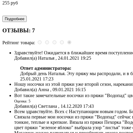
255 руб
ОТЗЫВЫ: 7
Рейтинг товара:
Здравствуйте! Ожидается в ближайшее время поступлени
Добавил(а) Наталья , 24.01.2021 19:25
Ответ администратора:
Добрый день Наталья. Эту пряжу мы распродали, и в 
25.01.2021 17:23
Ношу носочки из этой пряжи уже второй сезон, нареканий
Добавил(а) Анна , 09.01.2021 16:15
Вот такие замечательные носочки из пряжи "Водопад" ц
Оценка: 5
Добавил(а) Светлана , 14.12.2020 17:43
Всем здравствуйте. Всех с Наступающим новым годом. Бо
Связала первые мои носочки из пряжи "Водопад" сейчас 
тонкие, теплые и крепкие. Вязала из пряжи Пехорка "Во
цвет пряжи "зеленое яблоко" выбрала узор "листья" тоже
Магазину желаю развиваться и приобретать много посто