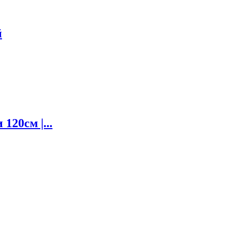
й
120см |...