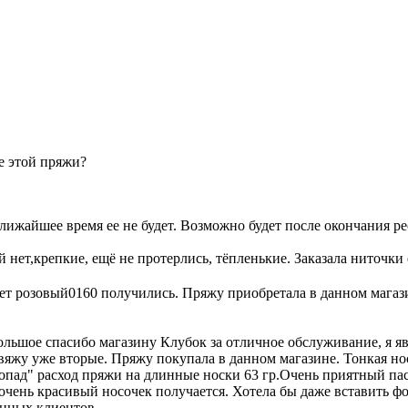
е этой пряжи?
ближайшее время ее не будет. Возможно будет после окончания р
 нет,крепкие, ещё не протерлись, тёпленькие. Заказала ниточки 
вет розовый0160 получились. Пряжу приобретала в данном мага
льшое спасибо магазину Клубок за отличное обслуживание, я яв
вяжу уже вторые. Пряжу покупала в данном магазине. Тонкая но
допад" расход пряжи на длинные носки 63 гр.Очень приятный па
 очень красивый носочек получается. Хотела бы даже вставить фо
янных клиентов.