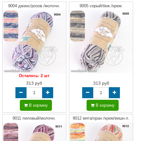
9004 джинс/розов./молочн.
9005 серый/беж./крем.
Осталось: 2 шт
313 руб
313 руб
В корзину
В корзину
9011 лиловый/молочн.
9012 мята/оран./крем/вишн.п.