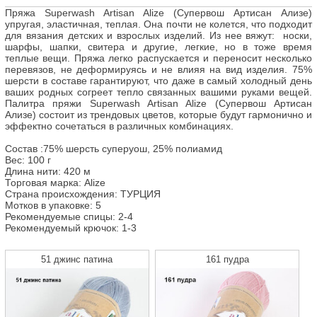
Пряжа Superwash Artisan Alize (Супервош Артисан Ализе)
упругая, эластичная, теплая. Она почти не колется, что подходит
для вязания детских и взрослых изделий. Из нее вяжут: носки,
шарфы, шапки, свитера и другие, легкие, но в тоже время
теплые вещи. Пряжа легко распускается и переносит несколько
перевязов, не деформируясь и не влияя на вид изделия. 75%
шерсти в составе гарантируют, что даже в самый холодный день
ваших родных согреет тепло связанных вашими руками вещей.
Палитра пряжи Superwash Artisan Alize (Супервош Артисан
Ализе) состоит из трендовых цветов, которые будут гармонично и
эффектно сочетаться в различных комбинациях.
Состав :75% шерсть суперуош, 25% полиамид
Вес: 100 г
Длина нити: 420 м
Торговая марка: Alize
Страна происхождения: ТУРЦИЯ
Мотков в упаковке: 5
Рекомендуемые спицы: 2-4
Рекомендуемый крючок: 1-3
51 джинс патина
161 пудра