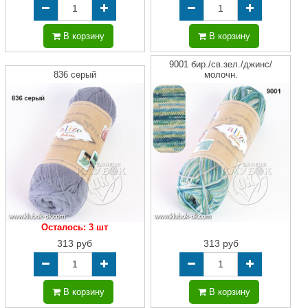
В корзину
В корзину
9001 бир./св.зел./джинс/
836 серый
молочн.
Осталось: 3 шт
313 руб
313 руб
В корзину
В корзину