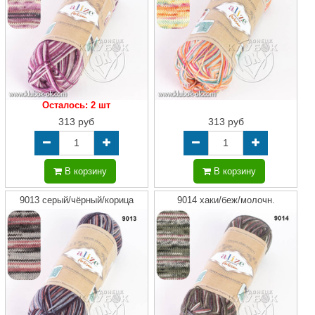
Осталось: 2 шт
313 руб
313 руб
В корзину
В корзину
9013 серый/чёрный/корица
9014 хаки/беж/молочн.