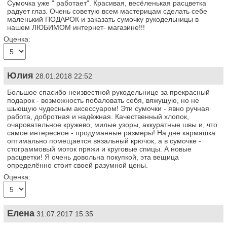
Сумочка уже " работает". Красивая, весёленькая расцветка
радует глаз. Очень советую всем мастерицам сделать себе
маленький ПОДАРОК и заказать сумочку рукодельницы в
нашем ЛЮБИМОМ интернет- магазине!!!
Оценка:
Юлия
28.01.2018 22:52
Большое спасибо неизвестной рукодельнице за прекрасный
подарок - возможность побаловать себя, вяжущую, но не
шьющую чудесным аксессуаром! Эти сумочки - явно ручная
работа, добротная и надёжная. Качественный хлопок,
очаровательное кружево, милые узоры, аккуратные швы и, что
самое интересное - продуманные размеры! На дне кармашка
оптимально помещается вязальный крючок, а в сумочке -
стограммовый моток пряжи и круговые спицы. А новые
расцветки! Я очень довольна покупкой, эта вещица
определённо стоит своей разумной цены.
Оценка:
Елена
31.07.2017 15:35