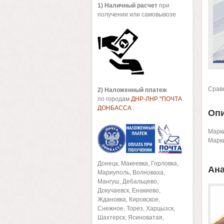
1
) Наличный расчет
при
получении или самовывозе
Срав
2) Наложенный платеж
по городам
ДНР-ЛНР "ПОЧТА
ДОНБАССА
:
Оп
Марк
Марк
Донецк, Макеевка, Горловка,
Ана
Мариуполь, Волноваха,
Мангуш, Дебальцево,
Докучаевск, Енакиево,
Ждановка, Кировское,
Снежное, Торез, Харцызск,
Шахтерск, Ясиноватая,