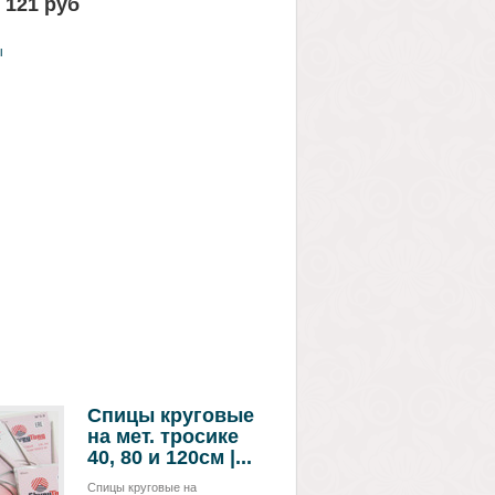
121 руб
ы
Спицы круговые
на мет. тросике
40, 80 и 120см |...
Спицы круговые на