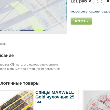
121 руб
×
=
посмотреть похожие товар
нить
исание
ировка
KN
- металл с матовым покрытием.
ировка
МК-
металл с глянцевым покрытием.
логичные товары
Спицы MAXWELL
Gold чулочные 25
см