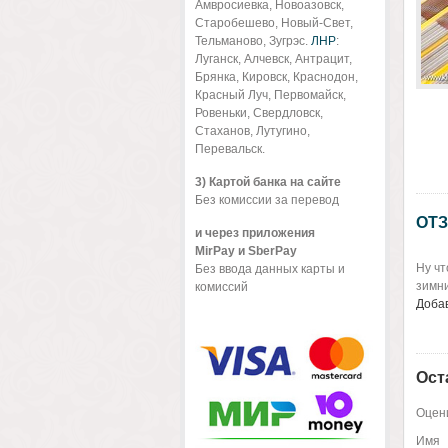
Амвросиевка, Новоазовск,
Старобешево, Новый-Свет,
Тельманово, Зугрэс.
ЛНР
:
Луганск, Алчевск, Антрацит,
Брянка, Кировск, Краснодон,
Красный Луч, Первомайск,
Ровеньки, Свердловск,
Стаханов, Лутугино,
Перевальск.
3) Картой банка на сайте
Без комиссии за перевод
ОТЗ
и через приложения
MirPay и SberPay
Ну чт
Без ввода данных карты и
зимни
комиссий
Добав
Ост
Оцени
Имя