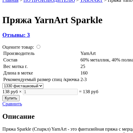
Главная
>
ПО ПРОИЗВОДИТЕЛЮ
>
YARNART
>
Пряжа YarnA
Пряжа YarnArt Sparkle
Отзывы: 3
Оцените товар:
Производитель
YarnArt
Состав
60% металлик, 40% поли
Вес мотка г.
25
Длина в мотке
160
Рекомендуемый размер спиц /крючка
2-3
138 руб
×
=
138 руб
Сравнить
Описание
Пряжа Sparkle (Спаркл) YarnArt - это фантазийная пряжа с м