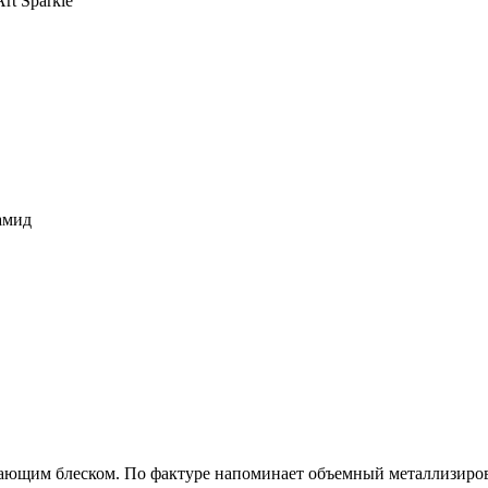
rt Sparkle
амид
ерцающим блеском. По фактуре напоминает объемный металлизиро