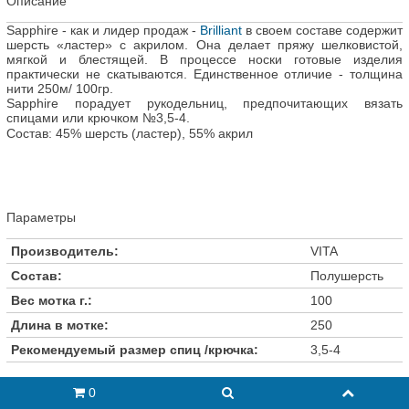
Описание
Sapphire - как и лидер продаж -
Brilliant
в своем составе содержит
шерсть «ластер» с акрилом. Она делает пряжу шелковистой,
мягкой и блестящей. В процессе носки готовые изделия
практически не скатываются. Единственное отличие - толщина
нити 250м/ 100гр.
Sapphire порадует рукодельниц, предпочитающих вязать
спицами или крючком №3,5-4.
Состав: 45% шерсть (ластер), 55% акрил
Параметры
Производитель:
VITA
Состав:
Полушерсть
Вес мотка г.:
100
Длина в мотке:
250
Рекомендуемый размер спиц /крючка:
3,5-4
Отзывы (18)
0