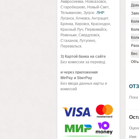
Амвросиевка, Новоазовск,
Старобешево, Новый-Свет,
Тельманово, Зугрэс.
ЛНР
:
Луганск, Алчевск, Антрацит,
Брянка, Кировск, Краснодон,
Красный Луч, Первомайск,
Ровеньки, Свердловск,
Стаханов, Лутугино,
Перевальск.
3) Картой банка на сайте
Без комиссии за перевод
и через приложения
MirPay и SberPay
Без ввода данных карты и
ОТЗ
комиссий
Пока
Ост
Оцени
Имя