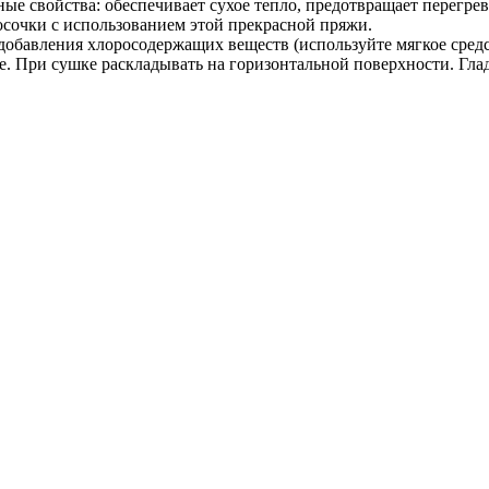
ые свойства: обеспечивает сухое тепло, предотвращает перегрев
осочки с использованием этой прекрасной пряжи.
з добавления хлоросодержащих веществ (используйте мягкое сред
е.
При сушке раскладывать на горизонтальной поверхности.
Гла