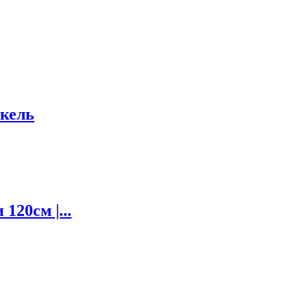
кель
120см |...