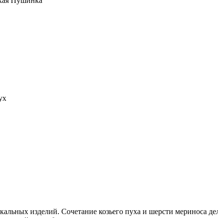
кая Пушинка
ух
альных изделий. Сочетание козьего пуха и шерсти мериноса дел