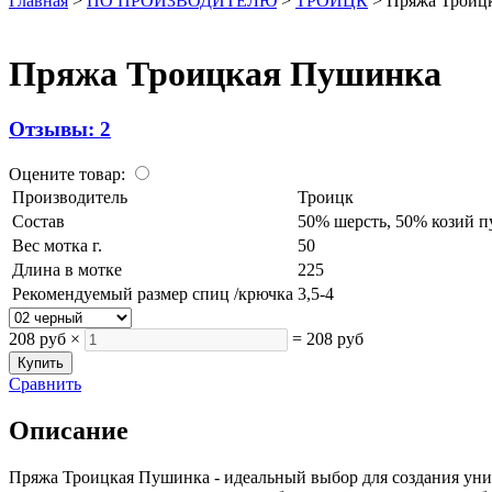
Главная
>
ПО ПРОИЗВОДИТЕЛЮ
>
ТРОИЦК
>
Пряжа Троиц
Пряжа Троицкая Пушинка
Отзывы: 2
Оцените товар:
Производитель
Троицк
Состав
50% шерсть, 50% козий п
Вес мотка г.
50
Длина в мотке
225
Рекомендуемый размер спиц /крючка
3,5-4
208 руб
×
=
208 руб
Сравнить
Описание
Пряжа Троицкая Пушинка - идеальный выбор для создания уник