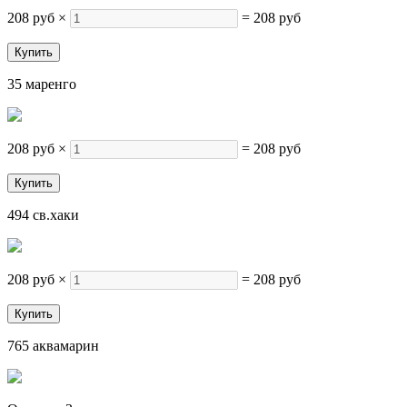
208 руб
×
=
208 руб
35 маренго
208 руб
×
=
208 руб
494 св.хаки
208 руб
×
=
208 руб
765 аквамарин