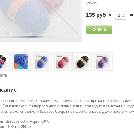
крючка
135 руб
×
=
нить
исание
еренная временем, классическая полушерстяная пряжа с оптимальным с
и Семеновская. Универсальная в применении, подходит для вязания изд
чена, вяжется легко и быстро. Сохраняет форму и цвет, даже после множ
ав: Шерсть 50% Акрил 50%
ж : 100 гр. 250 м.