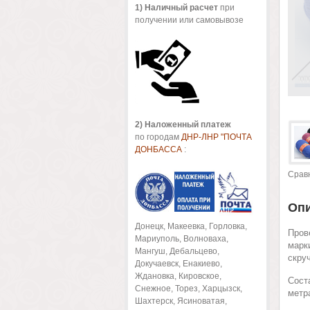
1
) Наличный расчет
при
получении или самовывозе
2) Наложенный платеж
по городам
ДНР-ЛНР "ПОЧТА
ДОНБАССА
:
Срав
Оп
Донецк, Макеевка, Горловка,
Пров
Мариуполь, Волноваха,
марк
Мангуш, Дебальцево,
скру
Докучаевск, Енакиево,
Ждановка, Кировское,
Сост
Снежное, Торез, Харцызск,
метра
Шахтерск, Ясиноватая,