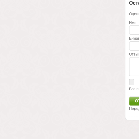
Ост
Оцени
Имя
E-mai
Отзы
Все п
Пере