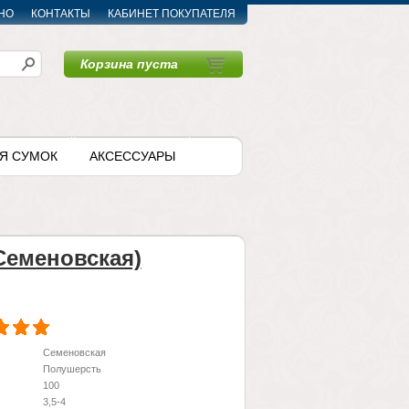
НО
КОНТАКТЫ
КАБИНЕТ ПОКУПАТЕЛЯ
Корзина пуста
〉
Я СУМОК
АКСЕССУАРЫ
Семеновская)
Семеновская
Полушерсть
100
3,5-4