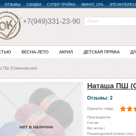
ОТЗЫВЫ
СКИДКИ
СУПЕР-ТРОЙКА
МИНУС 15%
ЭТО ИНТЕРЕС
+7(949)331-23-90
СТЬЮ
ВЕСНА-ЛЕТО
АКРИЛ
ДЕТСКАЯ ПРЯЖА
ДЛ
а ПШ (Семеновская)
Наташа ПШ (
Отзывы: 2
Оцените товар:
Производитель
Состав
Вес мотка г.
Рекомендуемый размер спиц /