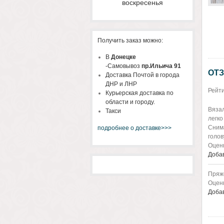
воскресенья
Получить заказ можно:
В
Донецке
-Самовывоз
пр.Ильича 91
ОТЗ
Доставка Почтой в города
ДНР и ЛНР
Рейти
Курьерская доставка по
области и городу.
Вязал
Такси
легко
Снима
подробнее о доставке>>>
голов
Оценк
Добав
Пряже
Оценк
Добав