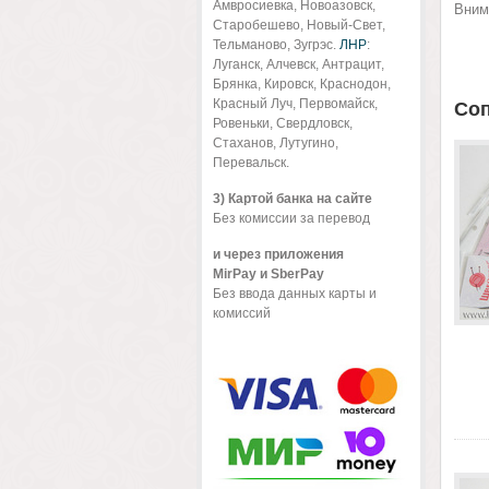
Амвросиевка, Новоазовск,
Вним
Старобешево, Новый-Свет,
Тельманово, Зугрэс.
ЛНР
:
Луганск, Алчевск, Антрацит,
Брянка, Кировск, Краснодон,
Красный Луч, Первомайск,
Со
Ровеньки, Свердловск,
Стаханов, Лутугино,
Перевальск.
3) Картой банка на сайте
Без комиссии за перевод
и через приложения
MirPay и SberPay
Без ввода данных карты и
комиссий