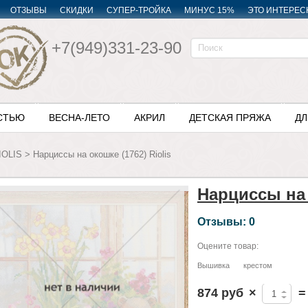
ОТЗЫВЫ
СКИДКИ
СУПЕР-ТРОЙКА
МИНУС 15%
ЭТО ИНТЕРЕС
+7(949)331-23-90
СТЬЮ
ВЕСНА-ЛЕТО
АКРИЛ
ДЕТСКАЯ ПРЯЖА
ДЛ
IOLIS
>
Нарциссы на окошке (1762) Riolis
Нарциссы на 
Отзывы: 0
Оцените товар:
Вышивка
крестом
874 руб
×
=