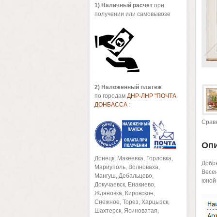
1
) Наличный расчет
при
получении или самовывозе
2) Наложенный платеж
по городам
ДНР-ЛНР "ПОЧТА
ДОНБАССА
:
Срав
Оп
Донецк, Макеевка, Горловка,
Добры
Мариуполь, Волноваха,
Весен
Мангуш, Дебальцево,
юной
Докучаевск, Енакиево,
Ждановка, Кировское,
Снежное, Торез, Харцызск,
Шахтерск, Ясиноватая,