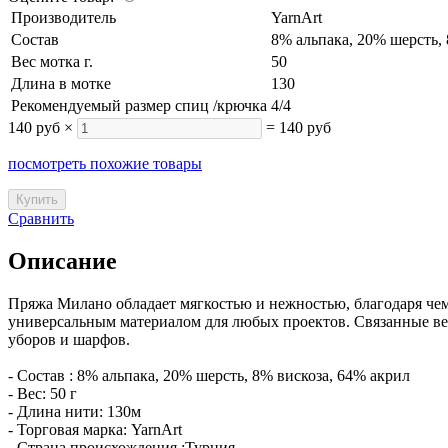
Производитель
YarnArt
Состав
8% альпака, 20% шерсть,
Вес мотка г.
50
Длина в мотке
130
Рекомендуемый размер спиц /крючка
4/4
140 руб
×
=
140 руб
посмотреть похожие товары
Сравнить
Описание
Пряжа Милано обладает мягкостью и нежностью, благодаря чему
универсальным материалом для любых проектов. Связанные вещ
уборов и шарфов.
- Состав :
8% альпака, 20% шерсть, 8% вискоза, 64% акрил
- Вес: 50 г
- Длина нити: 130м
- Торговая марка:
YarnArt
- Страна происхождения :Турция