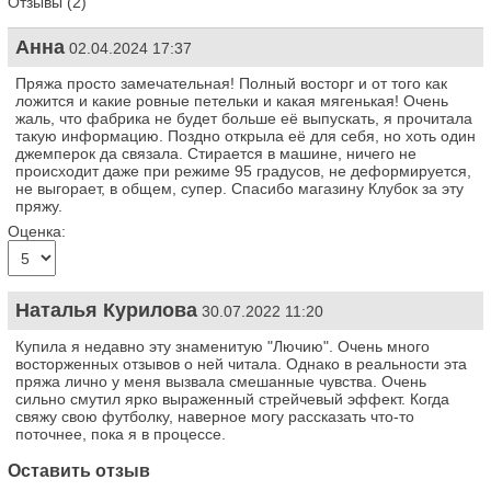
Отзывы (2)
Анна
02.04.2024 17:37
Пряжа просто замечательная! Полный восторг и от того как
ложится и какие ровные петельки и какая мягенькая! Очень
жаль, что фабрика не будет больше её выпускать, я прочитала
такую информацию. Поздно открыла её для себя, но хоть один
джемперок да связала. Стирается в машине, ничего не
происходит даже при режиме 95 градусов, не деформируется,
не выгорает, в общем, супер. Спасибо магазину Клубок за эту
пряжу.
Оценка:
Наталья Курилова
30.07.2022 11:20
Купила я недавно эту знаменитую "Лючию". Очень много
восторженных отзывов о ней читала. Однако в реальности эта
пряжа лично у меня вызвала смешанные чувства. Очень
сильно смутил ярко выраженный стрейчевый эффект. Когда
свяжу свою футболку, наверное могу рассказать что-то
поточнее, пока я в процессе.
Оставить отзыв