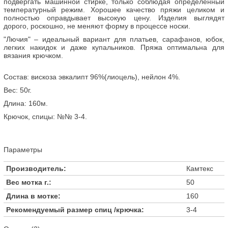
подвергать машинной стирке, только соблюдая определенный
температурный режим. Хорошее качество пряжи целиком и
полностью оправдывает высокую цену. Изделия выглядят
дорого, роскошно, не меняют форму в процессе носки.
"Лючия" – идеальный вариант для платьев, сарафанов, юбок,
легких накидок и даже купальников. Пряжа оптимальна для
вязания крючком.
Состав: вискоза эвкалипт 96%(лиоцель), нейлон 4%.
Вес: 50г.
Длина: 160м.
Крючок, спицы: №№ 3-4.
Параметры
Производитель:
Камтекс
Вес мотка г.:
50
Длина в мотке:
160
Рекомендуемый размер спиц /крючка:
3-4