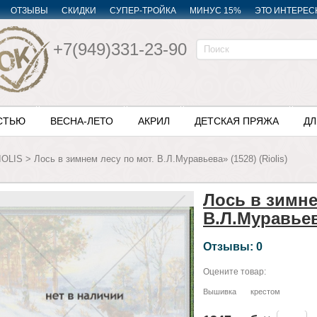
ОТЗЫВЫ
СКИДКИ
СУПЕР-ТРОЙКА
МИНУС 15%
ЭТО ИНТЕРЕС
+7(949)331-23-90
СТЬЮ
ВЕСНА-ЛЕТО
АКРИЛ
ДЕТСКАЯ ПРЯЖА
ДЛ
IOLIS
>
Лось в зимнем лесу по мот. В.Л.Муравьева» (1528) (Riolis)
Лось в зимне
В.Л.Муравьева
Отзывы: 0
Оцените товар:
Вышивка
крестом