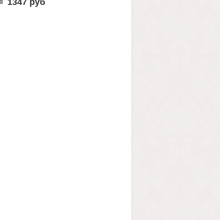
=
1347 руб