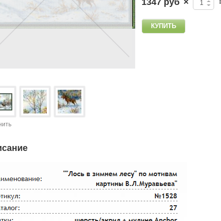
1347 руб
×
нить
исание