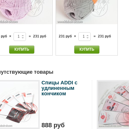
 руб
×
=
231 руб
231 руб
×
=
231 руб
путствующие товары
Спицы ADDI c
удлиненным
кончиком
888 руб