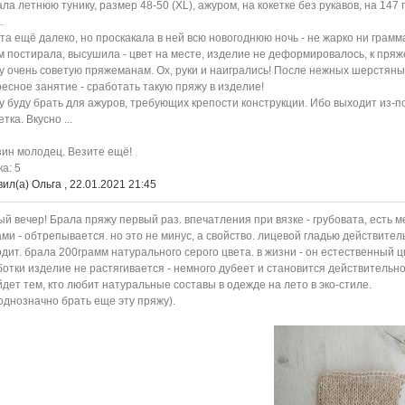
ла летнюю тунику, размер 48-50 (XL), ажуром, на кокетке без рукавов, на 14
.
та ещё далеко, но проскакала в ней всю новогоднюю ночь - не жарко ни гра
 постирала, высушила - цвет на месте, изделие не деформировалось, к пряж
 очень советую пряжеманам. Ох, руки и наигрались! После нежных шерстяных 
есное занятие - сработать такую пряжу в изделие!
 буду брать для ажуров, требующих крепости конструкции. Ибо выходит из-по
тка. Вкусно ...
ин молодец. Везите ещё!
а: 5
ил(а) Ольга , 22.01.2021 21:45
й вечер! Брала пряжу первый раз. впечатления при вязке - грубовата, есть м
ми - обтрепывается. но это не минус, а свойство. лицевой гладью действител
дит. брала 200грамм натурального серого цвета. в жизни - он естественный ц
отки изделие не растягивается - немного дубеет и становится действительн
дет тем, кто любит натуральные составы в одежде на лето в эко-стиле.
однозначно брать еще эту пряжу).