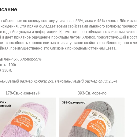
исание
 «Льняная» по своему составу уникальна: 55%; льна и 45% хлопка. Лён и хл
хождения. Эта пряжа обладает всеми свойствами льняного волокна: прочнос
е годы без усадки и деформации. Кроме того, лен обладает отличными качес
 и дает приятное ощущение прохлады летом. Хлопок, присутствующий в соста
ет способность хорошо впитывать влагу; такое свойство особенно ценно в л
йная, преимущественно это близкие к природным оттенкам цвета.
ав Лен-45% Хлопок-55%
отка 100г.
 330м.
мендуемый размер крючка
: 2-3.
Рекомендуемый размер спиц
: 2,5-4
178-Св.-сиреневый
393-Св.моренго