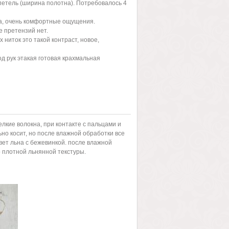
7 петель (ширина полотна). Потребовалось 4
мма, очень комфортные ощущения.
е претензий нет.
ниток это такой контраст, новое,
д рук этакая готовая крахмальная
елкие волокна, при контакте с пальцами и
ьно косит, но после влажной обработки все
вет льна с бежевинкой. после влажной
о плотной льнянной текстуры.