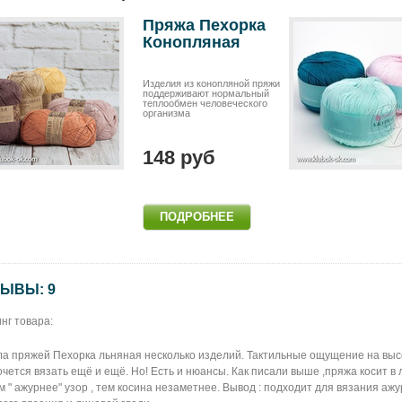
Пряжа Пехорка
Конопляная
Изделия из конопляной пряжи
поддерживают нормальный
теплообмен человеческого
организма
148 руб
ЫВЫ: 9
нг товара:
а пряжей Пехорка льняная несколько изделий. Тактильные ощущение на высо
очется вязать ещё и ещё. Но! Есть и нюансы. Как писали выше ,пряжа косит в
м " ажурнее" узор , тем косина незаметнее. Вывод : подходит для вязания аж