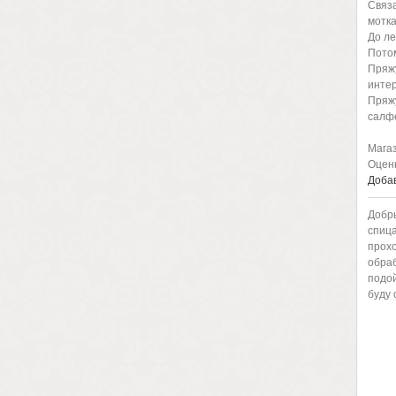
Связа
мотка
До ле
Потом
Пряжу
интер
Пряжу
салфе
Магаз
Оценк
Добав
Добры
спица
прохо
обраб
подой
буду 