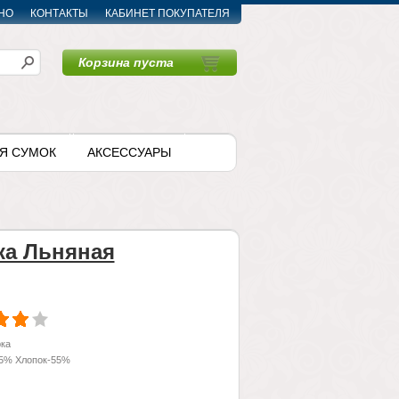
НО
КОНТАКТЫ
КАБИНЕТ ПОКУПАТЕЛЯ
Корзина пуста
〉
Я СУМОК
АКСЕССУАРЫ
ка Льняная
ка
5% Хлопок-55%