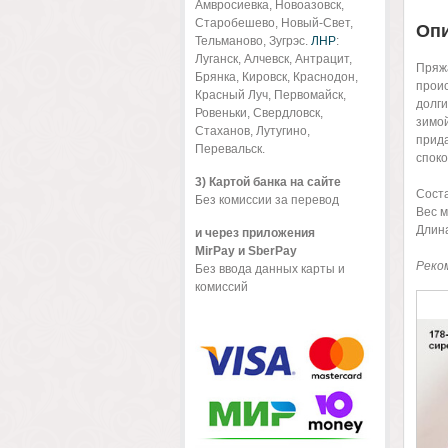
Амвросиевка, Новоазовск,
Старобешево, Новый-Свет,
Оп
Тельманово, Зугрэс.
ЛНР
:
Луганск, Алчевск, Антрацит,
Пряжа
Брянка, Кировск, Краснодон,
проис
Красный Луч, Первомайск,
долги
Ровеньки, Свердловск,
зимой
Стаханов, Лутугино,
прида
Перевальск.
споко
3) Картой банка на сайте
Сост
Без комиссии за перевод
Вес м
Длина
и через приложения
MirPay и SberPay
Реко
Без ввода данных карты и
комиссий