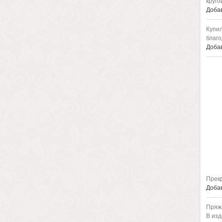
круго
Добав
Купил
благо
Добав
Прекр
Добав
Пряжа
В изд