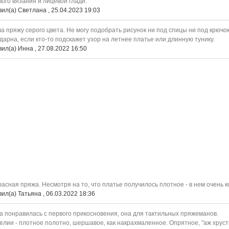
вого вязания и лицевой глади.
ил(а) Светлана , 25.04.2023 19:03
а пряжу серого цвета. Не могу подобрать рисунок ни под спицы ни под крючок
дарна, если кто-то подскажет узор на летнее платье или длинную тунику.
ил(а) Инна , 27.08.2022 16:50
асная пряжа. Несмотря на то, что платье получилось плотное - в нем очень 
ил(а) Татьяна , 06.03.2022 18:36
 понравилась с первого прикосновения, она для тактильных пряжеманов.
елии - плотное полотно, шершавое, как накрахмаленное. Опрятное, "аж хрустит