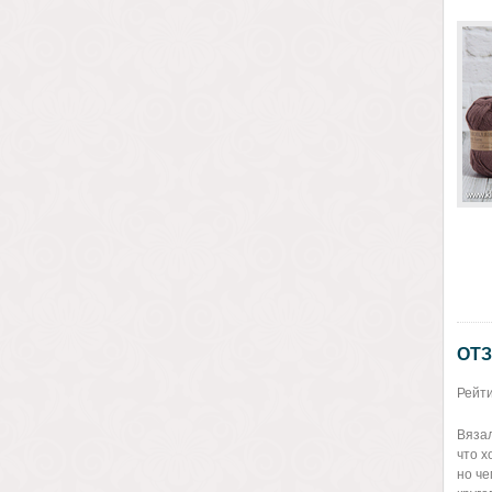
ОТЗ
Рейти
Вязал
что х
но че