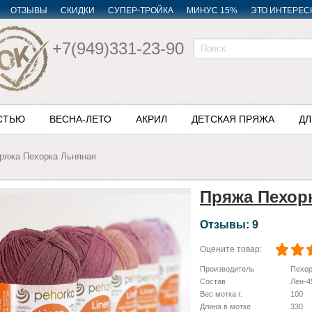
ОТЗЫВЫ
СКИДКИ
СУПЕР-ТРОЙКА
МИНУС 15%
ЭТО ИНТЕРЕС
+7(949)331-23-90
СТЬЮ
ВЕСНА-ЛЕТО
АКРИЛ
ДЕТСКАЯ ПРЯЖА
ДЛ
ряжа Пехорка Льняная
Пряжа Пехор
Отзывы: 9
Оцените товар:
Производитель
Пехор
Состав
Лен-4
Вес мотка г.
100
Длина в мотке
330