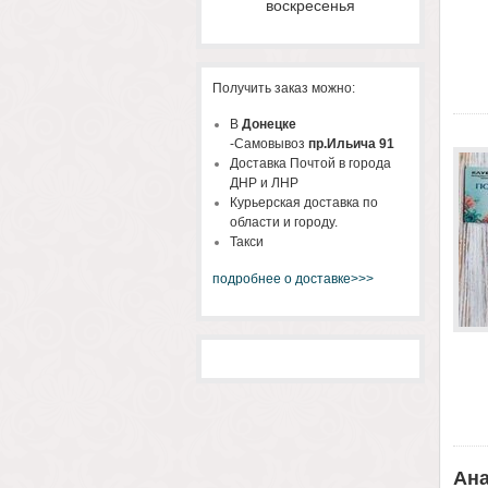
воскресенья
Получить заказ можно:
В
Донецке
-Самовывоз
пр.Ильича 91
Доставка Почтой в города
ДНР и ЛНР
Курьерская доставка по
области и городу.
Такси
подробнее о доставке>>>
Ана