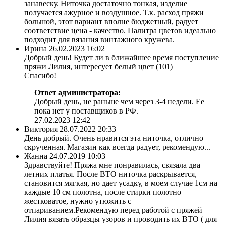
занавеску. Ниточка достаточно тонкая, изделие
получается ажурное и воздушное. Т.к. расход пряжи
большой, этот вариант вполне бюджетный, радует
соответствие цена - качество. Палитра цветов идеально
подходит для вязания винтажного кружева.
Ирина
26.02.2023 16:02
Добрый день! Будет ли в ближайшее время поступление
пряжи Лилия, интересует белый цвет (101)
Спасибо!
Ответ администратора:
Добрый день, не раньше чем через 3-4 недели. Ее
пока нет у поставщиков в РФ.
27.02.2023 12:42
Виктория
28.07.2022 20:33
День добрый. Очень нравится эта ниточка, отлично
скрученная. Магазин как всегда радует, рекомендую...
Жанна
24.07.2019 10:03
Здравствуйте! Пряжа мне понравилась, связала два
летних платья. После ВТО ниточка раскрывается,
становится мягкая, но дает усадку, в моем случае 1см на
каждые 10 см полотна, после стирки полотно
жестковатое, нужно утюжить с
отпариванием.Рекомендую перед работой с пряжей
Лилия вязать образцы узоров и проводить их ВТО ( для