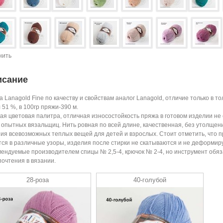
нить
исание
 Lanagold Fine по качеству и свойствам аналог Lanagold, отличие только в т
 51 %, в 100гр пряжи-390 м.
ая цветовая палитра, отличная износостойкость пряжа в готовом изделии не
 опытных вязальщиц. Нить ровная по всей длине, качественная, без утолщени
ия всевозможных теплых вещей для детей и взрослых. Стоит отметить, что 
ся в различные узоры, изделия после стирки не скатываются и не деформир
ендуемые производителем спицы № 2,5-4, крючок № 2-4, но инструмент обяз
очтения в вязании.
28-роза
40-голубой