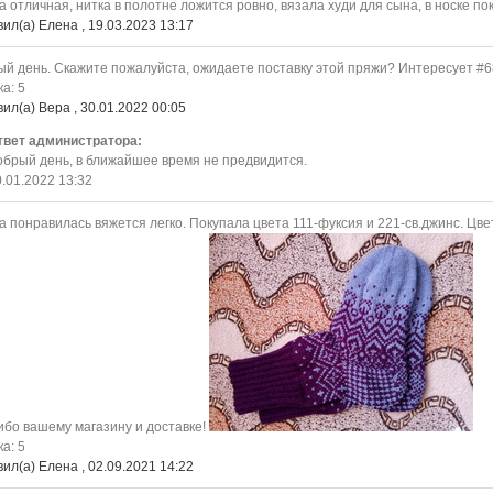
 отличная, нитка в полотне ложится ровно, вязала худи для сына, в носке п
ил(а) Елена , 19.03.2023 13:17
й день. Скажите пожалуйста, ожидаете поставку этой пряжи? Интересует #6
а: 5
ил(а) Вера , 30.01.2022 00:05
твет администратора:
обрый день, в ближайшее время не предвидится.
.01.2022 13:32
 понравилась вяжется легко. Покупала цвета 111-фуксия и 221-св.джинс. Цве
бо вашему магазину и доставке!
а: 5
ил(а) Елена , 02.09.2021 14:22