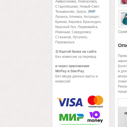
Амвросиевка, Новоазовск,
Старобешево, Новый-Свет,
Тельманово, Зугрэс.
ЛНР
:
Луганск, Алчевск, Антрацит,
Брянка, Кировск, Краснодон,
Красный Луч, Первомайск,
Срав
Ровеньки, Свердловск,
Стаханов, Лутугино,
Перевальск.
Оп
3) Картой банка на сайте
Пряжа
Без комиссии за перевод
акрил
и через приложения
Богат
MirPay и SberPay
и для
Без ввода данных карты и
вязан
комиссий
ложит
Реком
предп