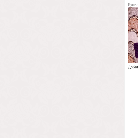
Купил
Добав