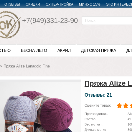
ОТЗЫВЫ
СКИДКИ
СУПЕР-ТРОЙКА
МИНУС 15%
ЭТО ИНТЕРЕС
+7(949)331-23-90
СТЬЮ
ВЕСНА-ЛЕТО
АКРИЛ
ДЕТСКАЯ ПРЯЖА
ДЛ
>
Пряжа Alize Lanagold Fine
Пряжа Alize 
Отзывы: 21
Оцените товар:
Производитель
Ali
Состав
49
Вес мотка г.
10
Длина в мотке
39