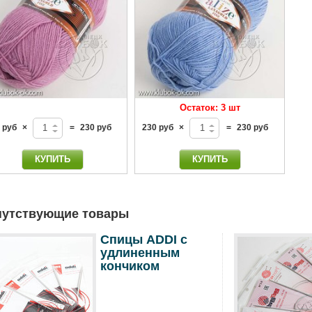
Остаток: 3 шт
 руб
×
=
230 руб
230 руб
×
=
230 руб
путствующие товары
Спицы ADDI c
удлиненным
кончиком