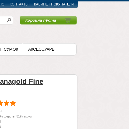
НО
КОНТАКТЫ
КАБИНЕТ ПОКУПАТЕЛЯ
Корзина пуста
〉
Я СУМОК
АКСЕССУАРЫ
Lanagold Fine
ze
 % шерсть, 51% акрил
0
0