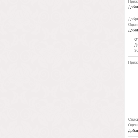
Пряжа
Добав
Добры
Оценк
Добав
О
Д
30
Пряжа
Спаси
Оценк
Добав