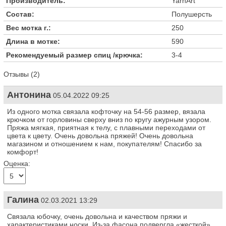
Производитель:
YarnArt
Состав:
Полушерсть
Вес мотка г.:
250
Длина в мотке:
590
Рекомендуемый размер спиц /крючка:
3-4
Отзывы (2)
Антонина
05.04.2022 09:25
Из одного мотка связала кофточку на 54-56 размер, вязала
крючком от горловины сверху вниз по кругу ажурным узором.
Пряжа мягкая, приятная к телу, с плавными переходами от
цвета к цвету. Очень довольна пряжей! Очень довольна
магазином и отношением к нам, покупателям! Спасибо за
комфорт!
Оценка:
Галина
02.03.2021 13:29
Связала юбочку, очень довольна и качеством пряжи и
характеристиками носки. Из-за фасона подвергла «жесткой»