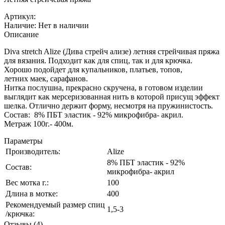
Артикул:
Наличие:
Нет в наличии
Описание
Diva stretch Alize (Дива стрейч ализе) летняя стрейчивая пряжа
для вязания. Подходит как для спиц, так и для крючка.
Хорошо подойдет для купальников, платьев, топов,
летних маек, сарафанов.
Нитка послушна, прекрасно скручена, в готовом изделии
выглядит как мерсеризованная нить в которой присущ эффект
шелка. Отлично держит форму, несмотря на пружинистость.
Состав: 8% ПБТ эластик - 92% микрофибра- акрил.
Метраж 100г.- 400м.
Параметры
Производитель:
Alize
8% ПБТ эластик - 92%
Состав:
микрофибра- акрил
Вес мотка г.:
100
Длина в мотке:
400
Рекомендуемый размер спиц
1,5-3
/крючка:
Отзывы (4)