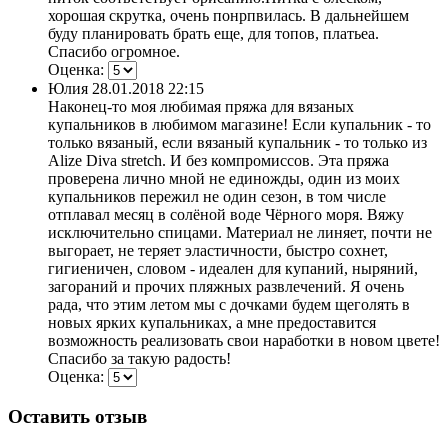
хорошая скрутка, очень понрпвилась. В дальнейшем
буду планировать брать еще, для топов, платьеа.
Спасибо огромное.
Оценка:
Юлия
28.01.2018 22:15
Наконец-то моя любимая пряжа для вязаных
купальников в любимом магазине! Если купальник - то
только вязаный, если вязаный купальник - то только из
Alize Diva stretch. И без компромиссов. Эта пряжа
проверена лично мной не единожды, один из моих
купальников пережил не один сезон, в том числе
отплавал месяц в солёной воде Чёрного моря. Вяжу
исключительно спицами. Материал не линяет, почти не
выгорает, не теряет эластичности, быстро сохнет,
гигиеничен, словом - идеален для купаний, ныряний,
загораний и прочих пляжных развлечений. Я очень
рада, что этим летом мы с дочками будем щеголять в
новых ярких купальниках, а мне предоставится
возможность реализовать свои наработки в новом цвете!
Спасибо за такую радость!
Оценка:
Оставить отзыв