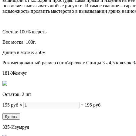
защищали от холодов и простуды. Сама пряжа и изделия из не
позволяет вывязывать любые рисунки. И самое главное – гаран
возможность проявить мастерство в вывязывании ярких национ
Состав: 100% шерсть
Вес мотка: 100г.
Длина в мотке: 250м
Рекомендованный размер спиц\крючка: Спицы 3 - 4,5 крючок 3
181-Жемчуг
Остаток: 2 шт
195 руб
×
=
195 руб
335-Изумруд