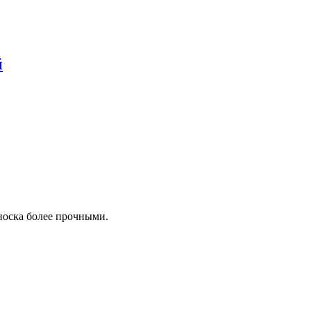
й
 носка более прочными.