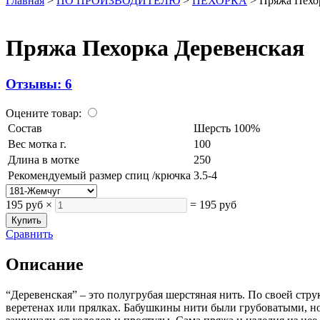
Главная
>
ПО ПРОИЗВОДИТЕЛЮ
>
ПЕХОРКА
>
Пряжа Пехо
Пряжа Пехорка Деревенская
Отзывы: 6
Оцените товар:
Состав
Шерсть 100%
Вес мотка г.
100
Длина в мотке
250
Рекомендуемый размер спиц /крючка
3.5-4
195 руб
×
=
195 руб
Сравнить
Описание
“Деревенская” – это полугрубая шерстяная нить. По своей стр
веретенах или прялках. Бабушкины нити были грубоватыми, но 