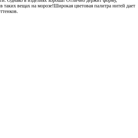
ти. Однако в изделиях хороша! Отлично держит форму,
в таких вещах на морозе!Широкая цветовая палитра нитей дает
ттенков.