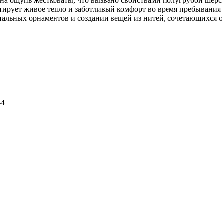
е на ощупь жестковаты, что вызвано свойствами полугрубой шерс
тирует живое тепло и заботливый комфорт во время пребывания 
альных орнаментов и создании вещей из нитей, сочетающихся о
-4